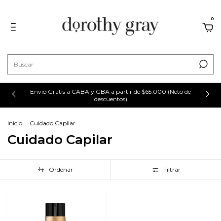
0
Envío Gratis a CABA y GBA a partir de $65.000 (Neto de
descuentos)
Inicio
.
Cuidado Capilar
Cuidado Capilar
Ordenar
Filtrar