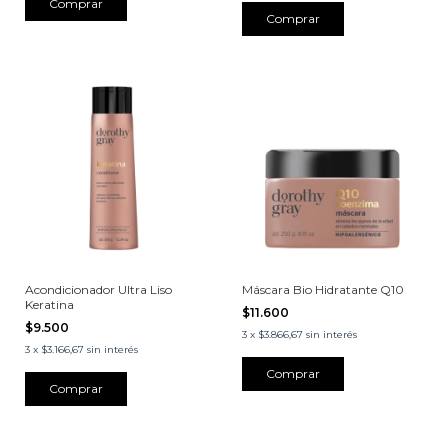
Acondicionador Ultra Liso
Máscara Bio Hidratante Q10
Keratina
$11.600
$9.500
3
x
$3.866,67
sin interés
3
x
$3.166,67
sin interés