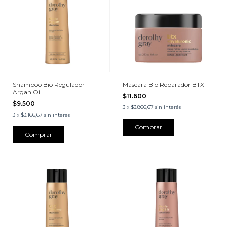
Shampoo Bio Regulador
Máscara Bio Reparador BTX
Argan Oil
$11.600
$9.500
3
x
$3.866,67
sin interés
3
x
$3.166,67
sin interés