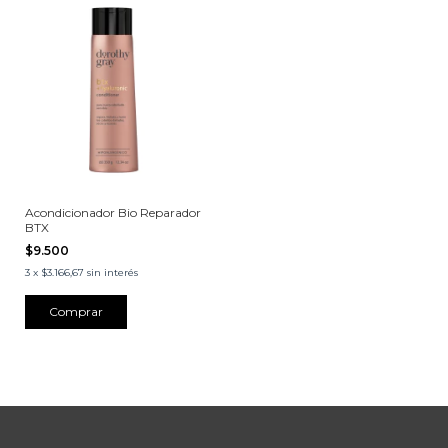
Acondicionador Bio Reparador
BTX
$9.500
3
x
$3.166,67
sin interés