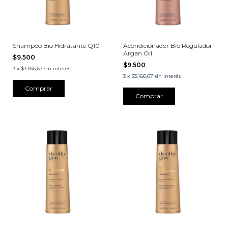
Shampoo Bio Hidratante Q10
Acondicionador Bio Regulador
Argan Oil
$9.500
$9.500
3
x
$3.166,67
sin interés
3
x
$3.166,67
sin interés