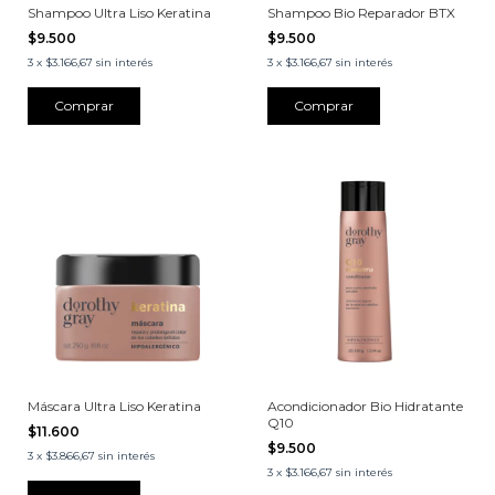
Shampoo Ultra Liso Keratina
Shampoo Bio Reparador BTX
$9.500
$9.500
3
x
$3.166,67
sin interés
3
x
$3.166,67
sin interés
Máscara Ultra Liso Keratina
Acondicionador Bio Hidratante
Q10
$11.600
$9.500
3
x
$3.866,67
sin interés
3
x
$3.166,67
sin interés