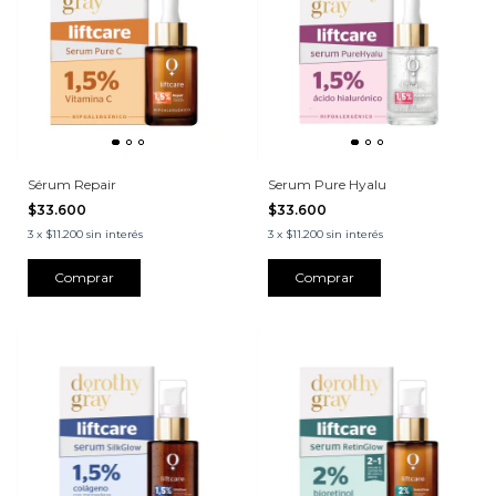
Sérum Repair
Serum Pure Hyalu
$33.600
$33.600
3
x
$11.200
sin interés
3
x
$11.200
sin interés