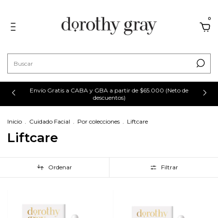
0
Envío Gratis a CABA y GBA a partir de $65.000 (Neto de
descuentos)
Inicio
.
Cuidado Facial
.
Por colecciones
.
Liftcare
Liftcare
Ordenar
Filtrar