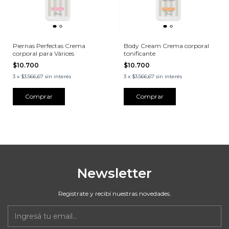
Piernas Perfectas Crema
Body Cream Crema corporal
corporal para Várices
tonificante
$10.700
$10.700
3
x
$3.566,67
sin interés
3
x
$3.566,67
sin interés
Newsletter
Registrate y recibí nuestras novedades.