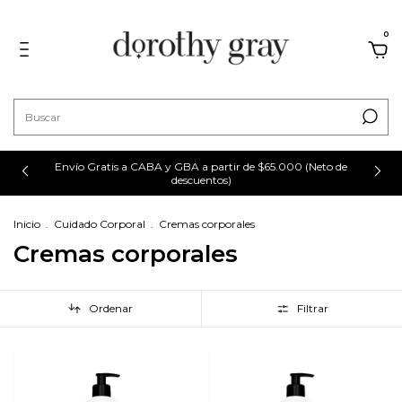
0
Envío Gratis a CABA y GBA a partir de $65.000 (Neto de
descuentos)
Inicio
.
Cuidado Corporal
.
Cremas corporales
Cremas corporales
Ordenar
Filtrar