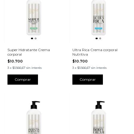
Super Hidratante Crema
Ultra Rica Crema corporal
corporal
Nutritiva
$10.700
$10.700
3
x
$3.566,67
sin interés
3
x
$3.566,67
sin interés