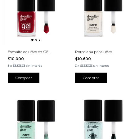
Esmalte de uñas en GEL
Porcelana para uñas
$10.000
$10.600
3
x
$3.333,33
sin interés
3
x
$3.533,33
sin interés
Comprar