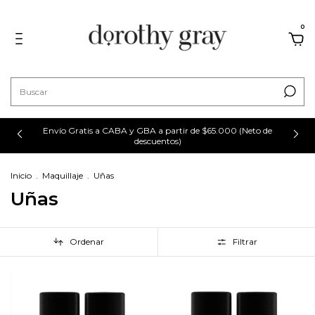
0
Envío Gratis a CABA y GBA a partir de $65.000 (Neto de
descuentos)
Inicio
.
Maquillaje
.
Uñas
Uñas
Ordenar
Filtrar