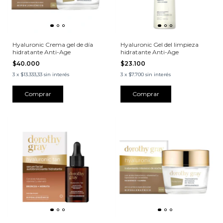
Hyaluronic Crema gel de día
Hyaluronic Gel del limpieza
hidratante Anti-Age
hidratante Anti-Age
$40.000
$23.100
3
x
$13.333,33
sin interés
3
x
$7.700
sin interés