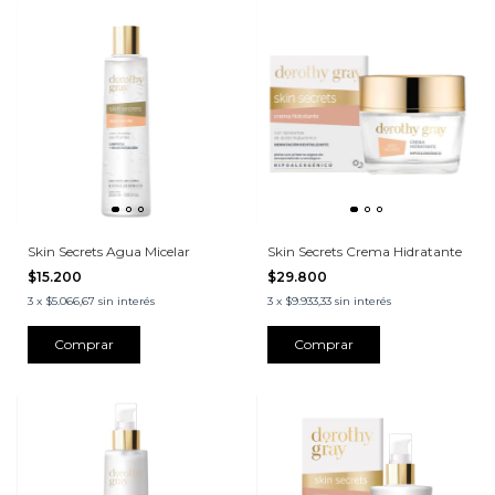
Skin Secrets Agua Micelar
Skin Secrets Crema Hidratante
$15.200
$29.800
3
x
$5.066,67
sin interés
3
x
$9.933,33
sin interés