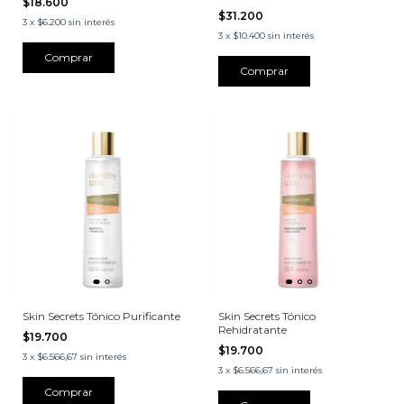
$18.600
$31.200
3
x
$6.200
sin interés
3
x
$10.400
sin interés
Skin Secrets Tónico Purificante
Skin Secrets Tónico
Rehidratante
$19.700
$19.700
3
x
$6.566,67
sin interés
3
x
$6.566,67
sin interés