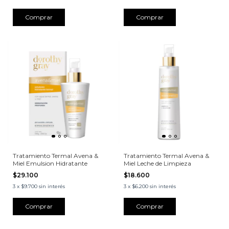
Tratamiento Termal Avena &
Tratamiento Termal Avena &
Miel Emulsion Hidratante
Miel Leche de Limpieza
$29.100
$18.600
3
x
$9.700
sin interés
3
x
$6.200
sin interés