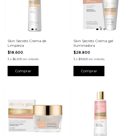
Skin Secrets Crema de
Skin Secrets Crema gel
Limpieza
Iluminadora
$18.600
$28.800
3
x
$6.200
sin interés
3
x
$9.600
sin interés