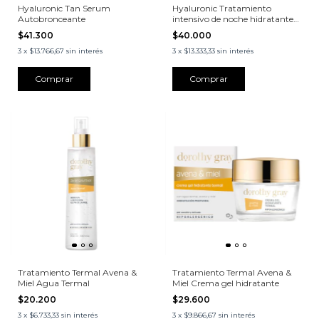
Hyaluronic Tan Serum
Hyaluronic Tratamiento
Autobronceante
intensivo de noche hidratante
Anti-Age
$41.300
$40.000
3
x
$13.766,67
sin interés
3
x
$13.333,33
sin interés
Tratamiento Termal Avena &
Tratamiento Termal Avena &
Miel Agua Termal
Miel Crema gel hidratante
$20.200
$29.600
3
x
$6.733,33
sin interés
3
x
$9.866,67
sin interés