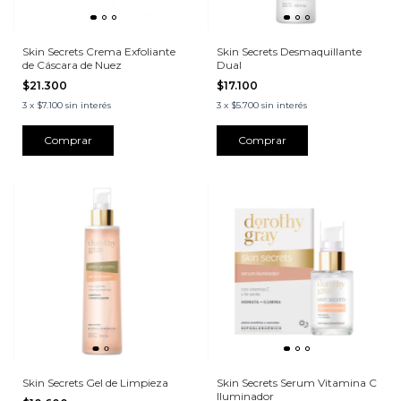
Skin Secrets Crema Exfoliante
Skin Secrets Desmaquillante
de Cáscara de Nuez
Dual
$21.300
$17.100
3
x
$7.100
sin interés
3
x
$5.700
sin interés
Skin Secrets Gel de Limpieza
Skin Secrets Serum Vitamina C
Iluminador