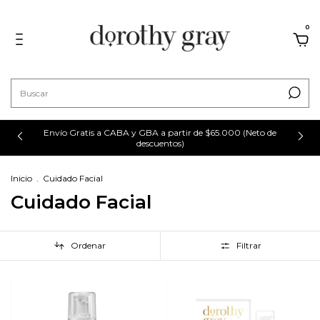
0
Envío Gratis a CABA y GBA a partir de $65.000 (Neto de
descuentos)
Inicio
.
Cuidado Facial
Cuidado Facial
Ordenar
Filtrar