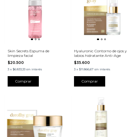
Skin Secrets Espuma de
Hyaluronic Contorno de ojos y
limpieza facial
labios hidratante Anti-Age
$20.500
$35.600
3
x
$6.833,33
sin interés
3
x
$11.866,67
sin interés