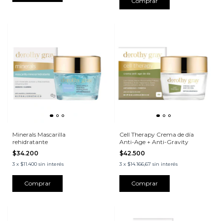
Minerals Mascarilla
Cell Therapy Crema de día
rehidratante
Anti-Age + Anti-Gravity
$34.200
$42.500
3
x
$11.400
sin interés
3
x
$14.166,67
sin interés