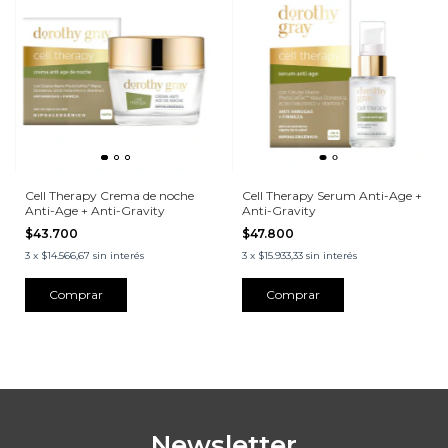
Cell Therapy Crema de noche
Cell Therapy Serum Anti-Age +
Anti-Age + Anti-Gravity
Anti-Gravity
$43.700
$47.800
3
x
$14.566,67
sin interés
3
x
$15.933,33
sin interés
Newsletter