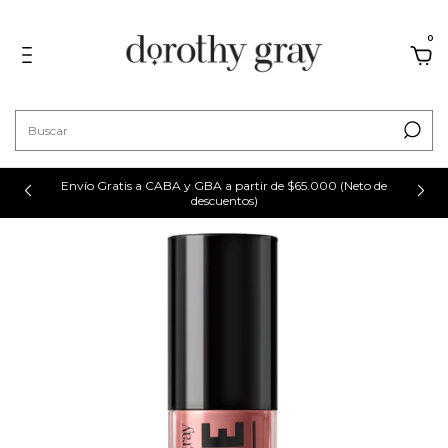
0
Envío Gratis a CABA y GBA a partir de $65.000 (Neto de
descuentos)