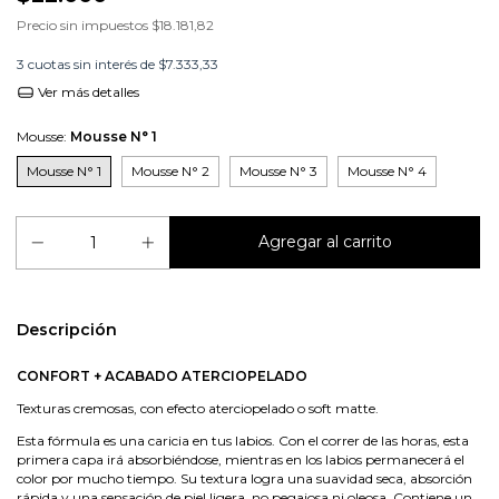
Precio sin impuestos
$18.181,82
3
cuotas sin interés de
$7.333,33
Ver más detalles
Mousse:
Mousse N° 1
Mousse N° 1
Mousse N° 2
Mousse N° 3
Mousse N° 4
Descripción
CONFORT + ACABADO ATERCIOPELADO
Texturas cremosas, con efecto aterciopelado o soft matte.
Esta fórmula es una caricia en tus labios. Con el correr de las horas, esta
primera capa irá absorbiéndose, mientras en los labios permanecerá el
color por mucho tiempo. Su textura logra una suavidad seca, absorción
rápida y una sensación de piel ligera, no pegajosa ni oleosa. Contiene un